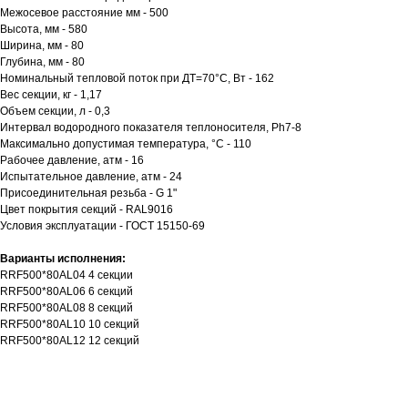
Межосевое расстояние мм - 500
Высота, мм - 580
Ширина, мм - 80
Глубина, мм - 80
Номинальный тепловой поток при ДТ=70°С, Вт - 162
Вес секции, кг - 1,17
Объем секции, л - 0,3
Интервал водородного показателя теплоносителя, Ph7-8
Максимально допустимая температура, °С - 110
Рабочее давление, атм - 16
Испытательное давление, атм - 24
Присоединительная резьба - G 1"
Цвет покрытия секций - RAL9016
Условия эксплуатации - ГОСТ 15150-69
Варианты исполнения:
RRF500*80AL04 4 секции
RRF500*80AL06 6 секций
RRF500*80AL08 8 секций
RRF500*80AL10 10 секций
RRF500*80AL12 12 секций