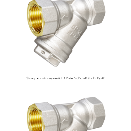
Фильтр косой латунный LD Pride 57.15.В-В Ду 15 Ру 40