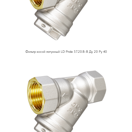
Фильтр косой латунный LD Pride 57.20.В-В Ду 20 Ру 40